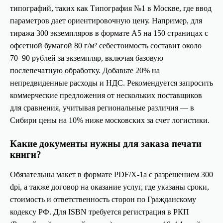
ra_transreklama@mail.ru
типографий, таких как Типография №1 в Москве, где ввод
параметров дает ориентировочную цену. Например, для
тиража 300 экземпляров в формате А5 на 150 страницах с
офсетной бумагой 80 г/м² себестоимость составит около
70–90 рублей за экземпляр, включая базовую
послепечатную обработку. Добавьте 20% на
непредвиденные расходы и НДС. Рекомендуется запросить
коммерческие предложения от нескольких поставщиков
для сравнения, учитывая региональные различия — в
Сибири цены на 10% ниже московских за счет логистики.
Офис
пн-чт: 9:00 до 18:00
Какие документы нужны для заказа печати
пт: с 9:00 до 17:00
книги?
г. Краснодар
ул. Калинина 321
Обязательны макет в формате PDF/X-1a с разрешением 300
dpi, а также договор на оказание услуг, где указаны сроки,
г. Армавир
г. Мелитополь
ул. Лавриненко, 1/2
ул. Ломоносова 341
стоимость и ответственность сторон по Гражданскому
кодексу РФ. Для ISBN требуется регистрация в РКП