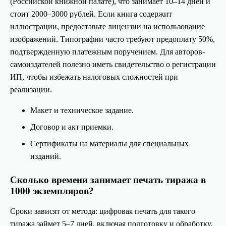
(Российской книжной палате), что занимает 10–14 дней и
Политика конфиденциальности
стоит 2000–3000 рублей. Если книга содержит
иллюстрации, предоставьте лицензии на использование
Карта сайта
изображений. Типографии часто требуют предоплату 50%,
подтвержденную платежным поручением. Для авторов-
Создание и продвижение сайтов SDstudio
самоиздателей полезно иметь свидетельство о регистрации
ИП, чтобы избежать налоговых сложностей при
реализации.
Макет и техническое задание.
Договор и акт приемки.
Сертификаты на материалы для специальных
изданий.
Сколько времени занимает печать тиража в
1000 экземпляров?
Сроки зависят от метода: цифровая печать для такого
тиража займет 5–7 дней, включая подготовку и обработку,