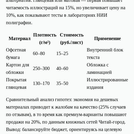
альтернатив: глянцевая или матовая — первая повышает
читаемость иллюстраций на 15%, но увеличивает цену на
10%, как показывают тесты в лабораториях НИИ
полиграфии.
Плотность
Стоимость
Материал
Применение
(г/м²)
(руб./лист)
Офсетная
Внутренний блок
60–80
15–25
бумага
текста
Картон для
Обложка с
250–300
40–60
обложки
ламинацией
Покрытая
Иллюстрированные
130–170
35–50
глянцевая
издания
Сравнительный анализ гипотез: экономия на дешевых
материалах приводит к жалобам на качество (25% случаев
по отзывам), в то время как премиум-варианты повышают
продажи на 20%, по данным книжных сетей Читай-город.
Вывод: балансируйте бюджет, ориентируясь на целевую