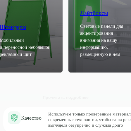
Лайтбоксы
Штендеры
Световые панели для
акцентирования
Мобильный
внимания на вашу
и переносной небольшой
информацию,
рекламный щит
размещённую в нём
Используем только проверенные материалы и
Качество
современные технологии, чтобы ваша реклама
выглядела безупречно и служила долго
Мы ценим ваше время - оперативно беремся за
Скорость
работу и соблюдаем сроки, чтобы вы могли быстрее
заявить о себе
Прочитать подробнее
 в Краснодаре
Нам доверяют ма
Доверие
организации — м
всегда стремимся
ивно и надежно