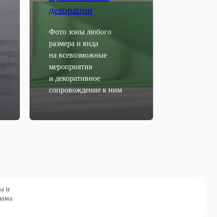
декорации
Фото зоны любого
размера и вида
на всевозможные
мероприятия
и декоративное
сопровождение к ним
лый бизнес и государственные
ы работаем честно, прозрачно и
 к лучшему результату