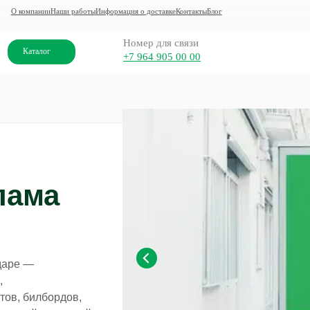
ании
Наши работы
Информация о доставке
Контакты
Блог
Номер для связи
алог
+7 964 905 00 00
лама
даре —
,
тов, билбордов,