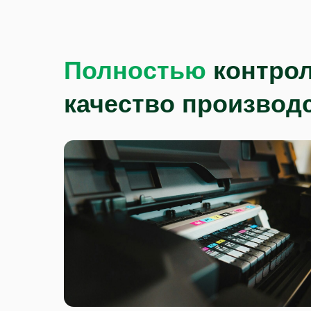
Полностью
контро
качество производ