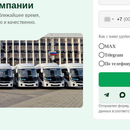
ампании
ближайшее время,
+7
о и качественно.
Как с вами удобно
MAX
Telegram
По телефон
Отправляя форму, 
данных в соответс