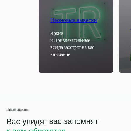
Неоновые вывески
Яркие
и Привлекательные —
всегда заострят на вас
внимание
Преимущества
вас запомнят
Вас увидят
к вам обратятся
Наружная реклама
— быстро, эффект