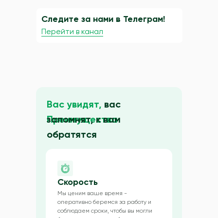
Следите за нами в Телеграм!
Перейти в канал
Вас увидят,
вас
Преимущества
запомнят, к вам
обратятся
Скорость
Мы ценим ваше время -
оперативно беремся за работу и
соблюдаем сроки, чтобы вы могли