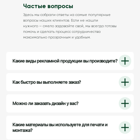
Офис
пн-чт: 9:00 до 18:00
Частые вопросы
пт: с 9:00 до 17:00
г. Краснодар
Здесь мы собрали ответы на самые популярные
ул. Калинина 321
вопросы наших клиентов. Если не нашли
нужного — смело задавайте свой, мы всегда готовы
г. Армавир
г. Мелитополь
помочь и сделать процесс сотрудничества
ул. Лавриненко, 1/2
ул. Ломоносова 341
максимально прозрачным и удобным.
Политика конфиденциальности
Какие виды рекламной продукции вы производите?
Карта сайта
Как быстро вы выполняете заказ?
Создание и продвижение сайтов SDstudio
Можно ли заказать дизайн у вас?
Скидки
Какие материалы вы используете для печати и
монтажа?
Скрыть отзывы