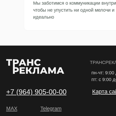
Мы заботимся о коммуникации внутр
чтобы не упустить ни одной мелочи и
идеально
ТРАНСРЕКЛАМА 2
пн-чт: 9:00 до 18:
пт: с 9:00 до 17:0
+7 (964) 905-00-00
Карта сайта
МАХ
Telegram
ra_transreklama@mail.ru
Офис
г. Краснодар
г. Мелитополь
ул. Ломоносова 341
ул. Калинина 321