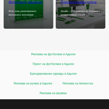
Фотозоны и декорации
Дополнительные услуги
Фото зоны разнообразного
Дизайн – от Разработки до отправки с
визуального исполнения
полным сопровождение
Реклама на футболках в Адыгее
Принт на футболках в Адыгее
Брендирование одежды в Адыгее
Реклама на ручках в Адыгее
Реклама на блокнотах
Скрыть отзывы
Реклама на кружках