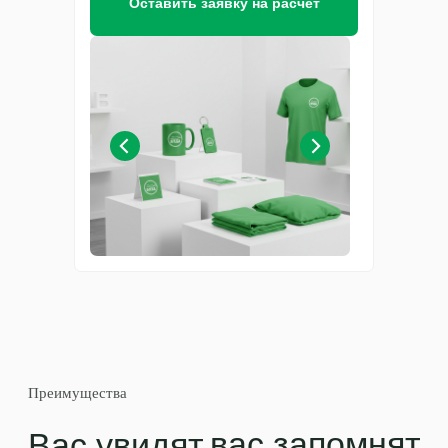
Оставить заявку на расчет
Преимущества
вас запомнят
Вас увидят
к вам обратятся
Качество
Используем только
проверенные материалы и
современные технологии,
чтобы ваша реклама
выглядела безупречно и
служила долго