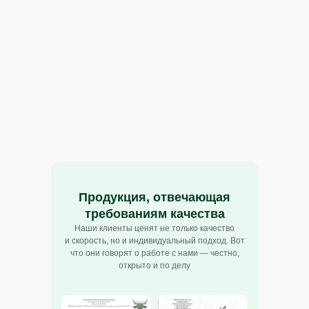
МАХ
Telegram
ra_transreklama@mail.ru
Продукция, отвечающая
требованиям качества
Наши клиенты ценят не только качество
Офис
пн-чт: 9:00 до 18:00
и скорость, но и индивидуальный подход. Вот
пт: с 9:00 до 17:00
что они говорят о работе с нами — честно,
г. Краснодар
открыто и по делу
ул. Калинина 321
г. Армавир
г. Мелитополь