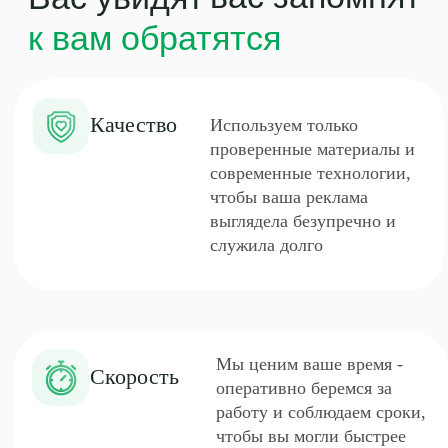
Мы ценим ваше время -
Скорость
оперативно беремся за
работу и соблюдаем сроки,
чтобы вы могли быстрее
заявить о себе
Нам доверяют малый
Доверие
бизнес и
государственные
организации — мы
работаем честно,
прозрачно и всегда
стремимся к лучшему
результату