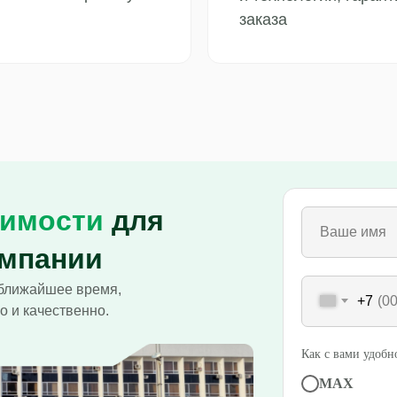
заказа
оимости
для
ампании
ближайшее время,
+7
о и качественно.
Как с вами удобно
MAX