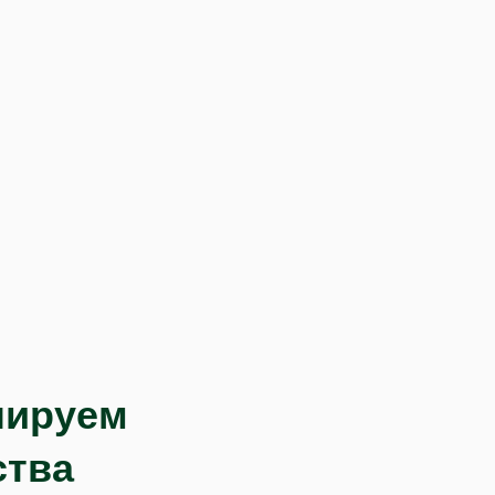
лируем
ства