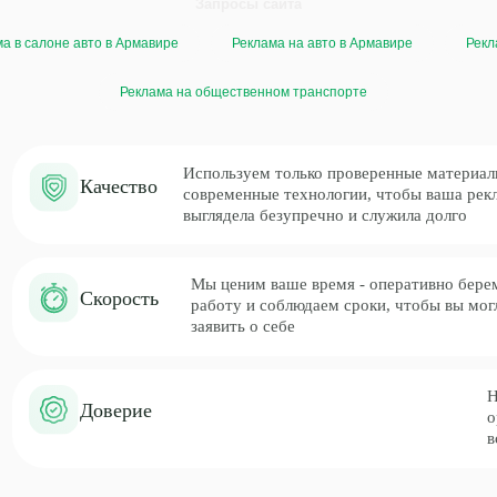
Запросы сайта
а в салоне авто в Армавире
Реклама на авто в Армавире
Рекл
Используем только проверенные материалы и
Качество
современные технологии, чтобы ваша реклама
выглядела безупречно и служила долго
Реклама на общественном транспорте
Мы ценим ваше время - оперативно беремся за
Скорость
работу и соблюдаем сроки, чтобы вы могли быстрее
заявить о себе
Нам доверяют ма
Доверие
организации — м
всегда стремимся