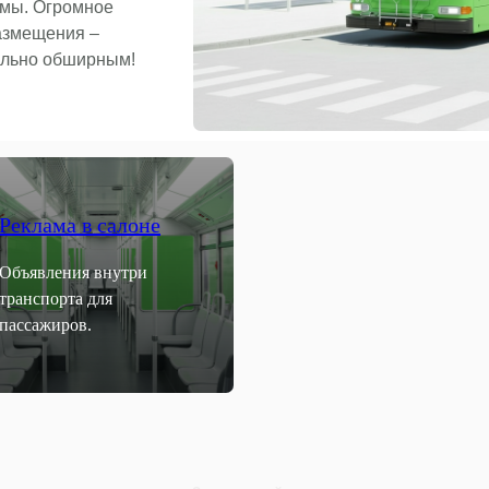
амы. Огромное
азмещения –
ально обширным!
Реклама в салоне
Объявления внутри
транспорта для
пассажиров.