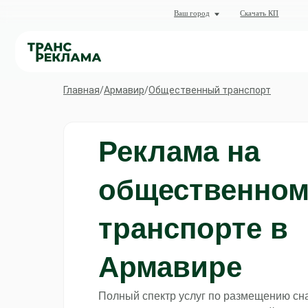
О комп
Ваш город
Скачать КП
Кат
Главная
/
Армавир
/
Общественный транспорт
Реклама на
общественно
транспорте в
Армавире
Полный спектр услуг по размещению сн