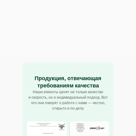
Офис
пн-чт: 9:00 до 18:00
пт: с 9:00 до 17:00
г. Краснодар
ул. Калинина 321
г. Армавир
г. Мелитополь
ул. Лавриненко, 1/2
ул. Ломоносова 341
Политика конфиденциальности
Продукция, отвечающая
требованиям качества
Карта сайта
Наши клиенты ценят не только качество
и скорость, но и индивидуальный подход. Вот
Создание и продвижение сайтов SDstudio
что они говорят о работе с нами — честно,
открыто и по делу