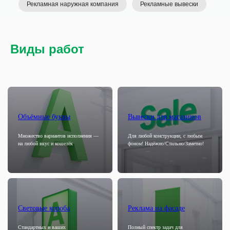
Рекламная наружная компания
Рекламные вывески
Виды работ
Объёмные буквы
Вывески для магазинов
Множество вариантов исполнения —
Для любой конструкции, с любым
на любой вкус и кошелёк
фоном! Надёжно/Стильно/Заметно!
Световые короба
Реклама на фасаде
Стандартных и ваших
Полный спектр задач для