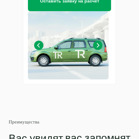
Оставить заявку на расчет
Преимущества
вас запомнят
Вас увидят
к вам обратятся
Качество
Используем только
проверенные материалы и
современные технологии,
чтобы ваша реклама
выглядела безупречно и
служила долго