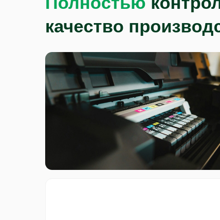
Полностью
контро
качество производ