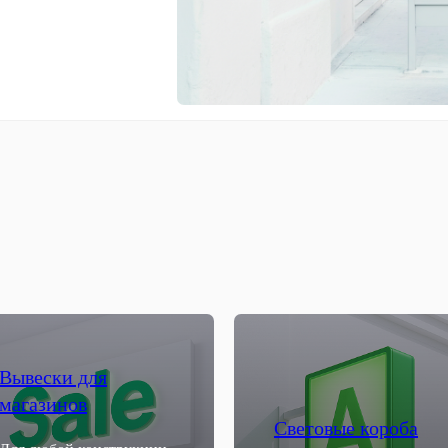
Вывески для
магазинов
Световые короба