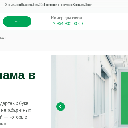
ании
Наши работы
Информация о доставке
Контакты
Блог
Номер для связи
алог
+7 964 905 00 00
поль
лама в
дартных букв
и негабаритных
ий — которые
нии!