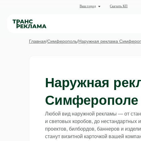
О комп
Ваш город
Скачать КП
Кат
Главная
/
Симферополь
/
Наружная реклама Симферо
Наружная рек
Симферополе
Любой вид наружной рекламы — от стан
и световых коробов, до нестандартных 
проектов, билбордов, баннеров и издел
станут визитной карточкой вашей компа