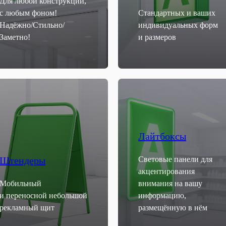
Для любой конструкции,
с любым фоном!
Стандартных и ваших
Надёжно/Стильно/
индивидуальных форм
Заметно!
и размеров
Лайтбоксы
Штендеры
Световые панели для
акцентирования
Мобильный
внимания на вашу
и переносной небольшой
информацию,
рекламный щит
размещённую в нём
Используем только проверенные материалы и
Качество